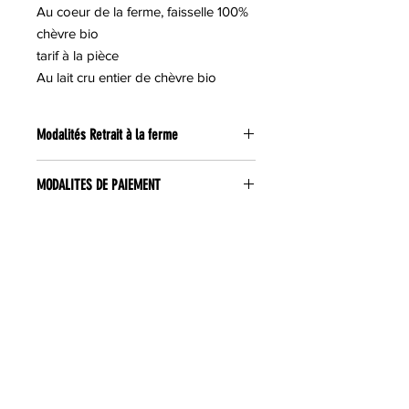
Au coeur de la ferme, faisselle 100%
chèvre bio
tarif à la pièce
Au lait cru entier de chèvre bio
Modalités Retrait à la ferme
RETRAIT A LA FERME :
MODALITES DE PAIEMENT
Les retraits sont possibles
dès le
lendemain de la commande
, tous les
Vous pouvez régler vos achats de
jours de 9h à 12h et de 14h à 19h
deux manières :
soit directement en ligne via un
compte
PAYPAL
soit au moment du retrait de la
commande (nous acceptons les
espèces et les cartes bancaires)