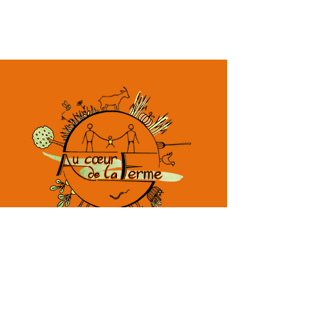
Fromages de chèvres fermiers bio
et Ferme pédagogique