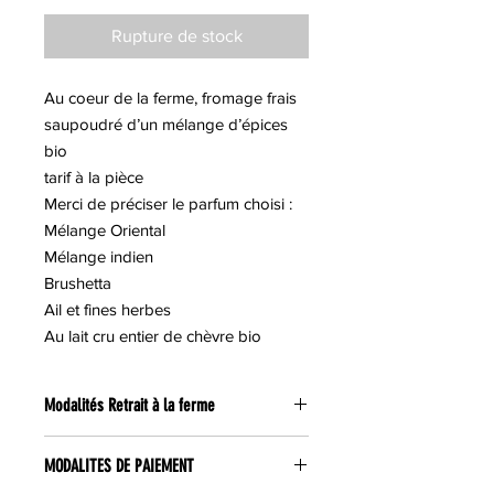
Rupture de stock
Au coeur de la ferme, fromage frais
saupoudré d’un mélange d’épices
bio
tarif à la pièce
Merci de préciser le parfum choisi :
Mélange Oriental
Mélange indien
Brushetta
Ail et fines herbes
Au lait cru entier de chèvre bio
Modalités Retrait à la ferme
RETRAIT A LA FERME :
MODALITES DE PAIEMENT
Les retraits sont possibles
dès le
lendemain de la commande
, tous les