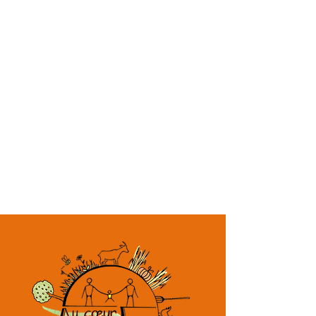
Vous pouvez régler vos achats de
jours de 9h à 12h et de 14h à 19h
deux manières :
soit directement en ligne via un
compte
PAYPAL
soit au moment du retrait de la
commande (nous acceptons les
espèces et les cartes bancaires)