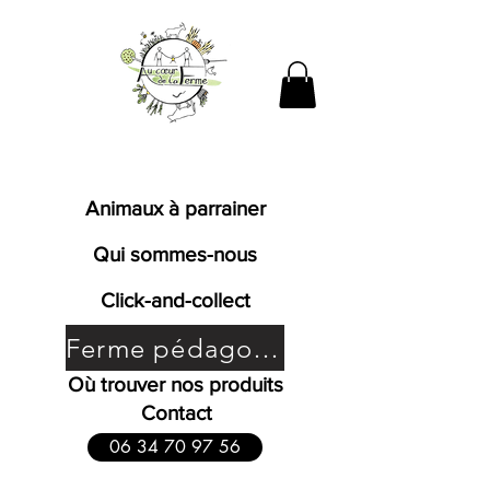
Fromages de chèvres fermiers
bio en Bresse
Animaux à parrainer
Qui sommes-nous
Click-and-collect
Ferme pédagogique
Où trouver nos produits
Contact
06 34 70 97 56