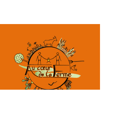
Fromages de chèvres fermiers bio
et Ferme pédagogique