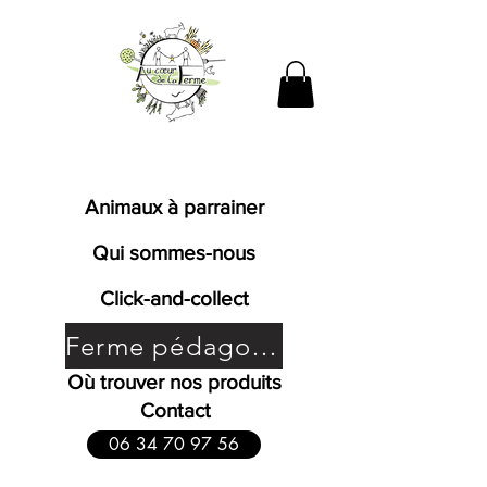
Fromages de chèvres fermiers
bio en Bresse
Animaux à parrainer
Qui sommes-nous
Click-and-collect
Ferme pédagogique
Où trouver nos produits
Contact
06 34 70 97 56